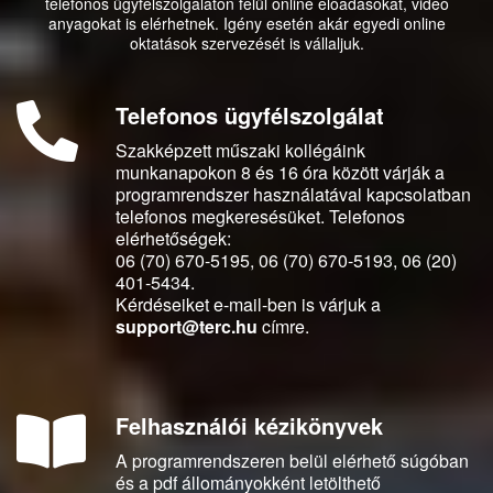
telefonos ügyfélszolgálaton felül online előadásokat, videó
anyagokat is elérhetnek. Igény esetén akár egyedi online
oktatások szervezését is vállaljuk.
Telefonos ügyfélszolgálat
Szakképzett műszaki kollégáink
munkanapokon 8 és 16 óra között várják a
programrendszer használatával kapcsolatban
telefonos megkeresésüket. Telefonos
elérhetőségek:
06 (70) 670-5195, 06 (70) 670-5193, 06 (20)
401-5434.
Kérdéseiket e-mail-ben is várjuk a
support@terc.hu
címre.
Felhasználói kézikönyvek
A programrendszeren belül elérhető súgóban
és a pdf állományokként letölthető