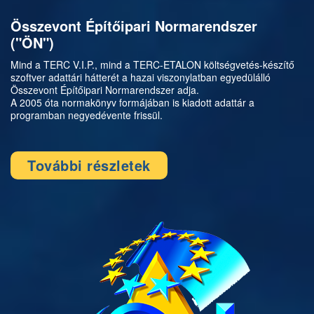
Összevont Építőipari Normarendszer
("ÖN")
Mind a TERC V.I.P., mind a TERC-ETALON költségvetés-készítő
szoftver adattári hátterét a hazai viszonylatban egyedülálló
Összevont Építőipari Normarendszer adja.
A 2005 óta normakönyv formájában is kiadott adattár a
programban negyedévente frissül.
További részletek