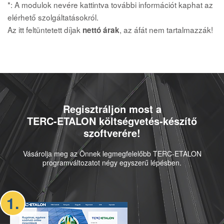
*: A modulok nevére kattintva további információt kaphat az
elérhető szolgáltatásokról.
Az itt feltüntetett díjak
, az áfát nem tartalmazzák!
nettó árak
Regisztráljon most a
TERC-ETALON költségvetés-készítő
szoftverére!
Vásárolja meg az Önnek legmegfelelőbb TERC-ETALON
programváltozatot négy egyszerű lépésben.
1.