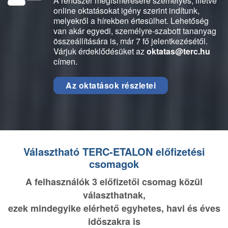
A rendszer megismerésére személyes, illetve
online oktatásokat igény szerint indítunk,
melyekről a hírekben értesülhet. Lehetőség
van akár egyedi, személyre-szabott tananyag
összeállítására is, már 7 fő jelentkezésétől.
Várjuk érdeklődésüket az
oktatas@terc.hu
címen.
Az oktatások részletei
Választható TERC-ETALON előfizetési
csomagok
A felhasználók 3 előfizetői csomag közül
választhatnak,
ezek mindegyike elérhető egyhetes, havi és éves
időszakra is