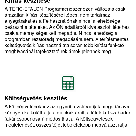
Kiírás készítése
A TERC-ETALON Programrendszer ezen változata csak
árazatlan kiírás készítésére képes, nem tartalmaz
anyagárakat és a Felhasználónak nincs is lehetősége
beárazni a tételeket. Az ÖN adattárból kiválasztott tételhez
csak a mennyiséget kell megadni. Nincs lehetőség a
programban rezsióradíj megadására sem. A térítésmentes
költségvetés kiírás használata során több kiírási funkció
meghívásánál tájékoztató reklámok jelennek meg.
Költségvetés készítés
A költségvetésekhez az egyedi rezsióradíjak megadásával
könnyen kalkulálhatja a munkák árait, a tételeket szabadon
(akár csoportosan) módosíthatja. A költségvetések
megjelenését, összesítőjét többféleképp megválaszthatja.