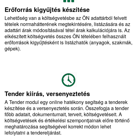
Erőforrás kigyűjtés készítése
Lehetőség van a költségvetésbe az ÖN adattárból felvett
tételek normahátterének megtekintésére, listázására és az
adattári árak módosításával tétel árak kalkulációjára is. Az
elkészített költségvetés összes ÖN tételében felhasznált
erőforrások kigyűjtésként is listázhatók (anyagok, szakmák,
gépek).
Tender kiírás, versenyeztetés
A Tender modul egy online hatékony segítség a tenderek
készítése és a versenyeztetés során. Összefogja a tender
főbb adatait, dokumentumait, terveit, költségvetéseit. A
költségvetések és értékelési szempontjainak előre történő
meghatározása segítségével korrekt módon lehet
lefolytatni a tendereljárást.