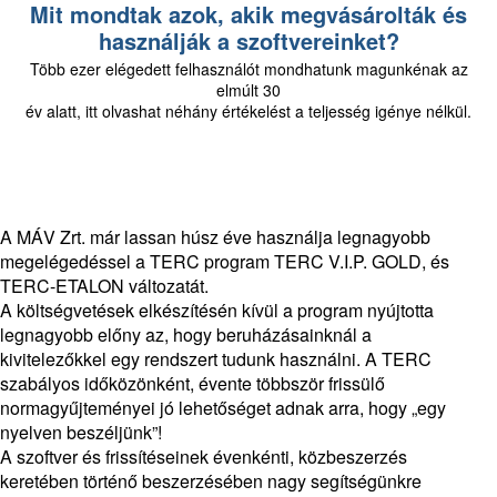
Mit mondtak azok, akik megvásárolták és
használják a szoftvereinket?
Több ezer elégedett felhasználót mondhatunk magunkénak az
elmúlt 30
év alatt, itt olvashat néhány értékelést a teljesség igénye nélkül.
A MÁV Zrt. már lassan húsz éve használja legnagyobb
megelégedéssel a TERC program TERC V.I.P. GOLD, és
TERC-ETALON változatát.
A költségvetések elkészítésén kívül a program nyújtotta
legnagyobb előny az, hogy beruházásainknál a
kivitelezőkkel egy rendszert tudunk használni. A TERC
szabályos időközönként, évente többször frissülő
normagyűjteményei jó lehetőséget adnak arra, hogy „egy
nyelven beszéljünk”!
A szoftver és frissítéseinek évenkénti, közbeszerzés
keretében történő beszerzésében nagy segítségünkre