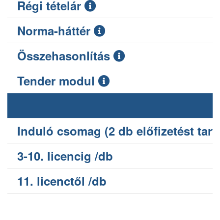
Régi tételár
Norma-háttér
Összehasonlítás
Tender modul
Induló csomag (2 db előfizetést tart
3-10. licencig /db
11. licenctől /db