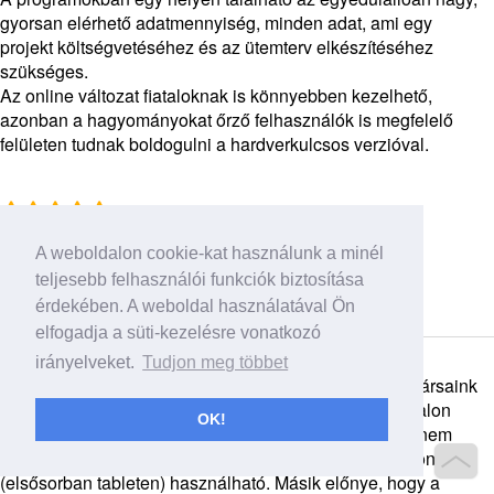
gyorsan elérhető adatmennyiség, minden adat, ami egy
projekt költségvetéséhez és az ütemterv elkészítéséhez
szükséges.
Az online változat fiataloknak is könnyebben kezelhető,
azonban a hagyományokat őrző felhasználók is megfelelő
felületen tudnak boldogulni a hardverkulcsos verzióval.
Józsa Tamás
A weboldalon cookie-kat használunk a minél
igazgató
teljesebb felhasználói funkciók biztosítása
Győri SZC Hild József Építőipari Technikum
érdekében. A weboldal használatával Ön
elfogadja a süti-kezelésre vonatkozó
irányelveket.
Tudjon meg többet
A TERC Etalon programrendszert kárszakértő munkatársaink
több éve megelégedettséggel használják. A TERC Etalon
OK!
számunkra nagy előnye, hogy nem igényel telepítést, nem
eszközhöz kötött, így akár a helyszínen, mobil eszközön is
(elsősorban tableten) használható. Másik előnye, hogy a