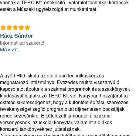
vannak a TERC Kft. értékesítő-, valamint technikai kérdések
estén a Műszaki ügyfélszolgálat munkatársai.
Rácz Sándor
informatikai szakértő
MÁV Zrt.
A győri Hild iskola az építőipari technikusképzés
meghatározó intézménye. Évtizedes múltra visszanyúló
kapcsolatot ápolunk a szakmai programok és a szakkönyvek
kiadásával foglalkozó TERC Kft-vel. Nagyban hozzájárul az
oktatás sikerességéhez, hogy a különféle építési, szervezési
tevékenységet segítő programokat díjmentesen bocsájtják
rendelkezésünkre. Elkötelezett támogatói a szakmai
versenyeknek, az iskolai könyvtár, valamint a diákok
korszerű tankönyvekhez juttatásának.
A programokban egy helyen található az egyedülállóan nagy,